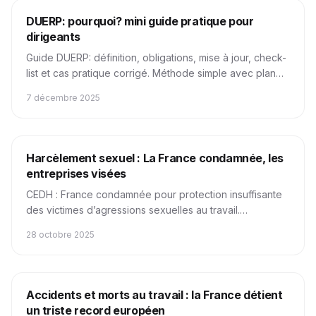
DUERP
Obligations Légales
Sécurité au travail
DUERP: pourquoi? mini guide pratique pour
dirigeants
Guide DUERP: définition, obligations, mise à jour, check-
list et cas pratique corrigé. Méthode simple avec plan
d’actions et conformité.
7 décembre 2025
Juridique
harcèlement
Obligations Légales
Harcèlement sexuel : La France condamnée, les
entreprises visées
CEDH : France condamnée pour protection insuffisante
des victimes d’agressions sexuelles au travail.
Entreprises : prévenir, enquêter, agir.
28 octobre 2025
Sécurité au travail
Obligations Légales
Etudes - Enquêtes
Accidents et morts au travail : la France détient
un triste record européen