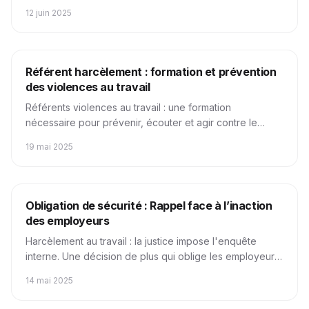
Hiérarchique et responsabilité psychosociale.
12 juin 2025
Juridique
Infos Générales
Obligations Légales
Formations
Référent harcèlement : formation et prévention
des violences au travail
Référents violences au travail : une formation
nécessaire pour prévenir, écouter et agir contre le
harcèlement en entreprise.
19 mai 2025
Juridique
Sécurité au travail
Obligations Légales
Obligation de sécurité : Rappel face à l’inaction
des employeurs
Harcèlement au travail : la justice impose l'enquête
interne. Une décision de plus qui oblige les employeurs
à sortir du silence.
14 mai 2025