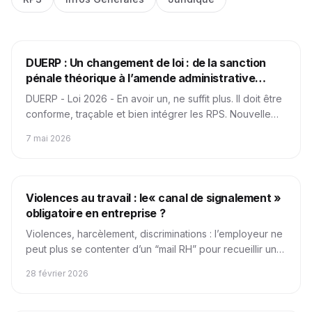
Juridique
Obligations Légales
DUERP : Un changement de loi : de la sanction
pénale théorique à l’amende administrative
immédiate
DUERP - Loi 2026 - En avoir un, ne suffit plus. Il doit être
conforme, traçable et bien intégrer les RPS. Nouvelle
règle = Amende 4000 euros/salarié
7 mai 2026
Juridique
harcèlement
Obligations Légales
Violences au travail : le« canal de signalement »
obligatoire en entreprise ?
Violences, harcèlement, discriminations : l’employeur ne
peut plus se contenter d’un “mail RH” pour recueillir une
alerte. Dès 50 salariés, la loi impose un dispositif de
28 février 2026
recueil et de traitement des signalements, avec des
délais et une confidentialité strictement encadré