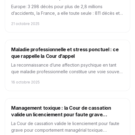
Europe: 3 298 décès pour plus de 2,8 millions
d’accidents, la France, a elle toute seule : 811 décès et
3,6 morts pour 100 000 travailleurs
21 octobre 2025
Juridique
Obligations Légales
Maladie professionnelle et stress ponctuel : ce
que rappelle la Cour d’appel
La reconnaissance d’une affection psychique en tant
que maladie professionnelle constitue une voie souvent
poursuivie par les salariés exposés à des contraintes
16 octobre 2025
psychosociales (stress, pression, harcèlement,
surcharge de travail).
RPS
Juridique
Obligations Légales
Management toxique : la Cour de cassation
valide un licenciement pour faute grave
individuelle
La Cour de cassation valide le licenciement pour faute
grave pour comportement managérial toxique.