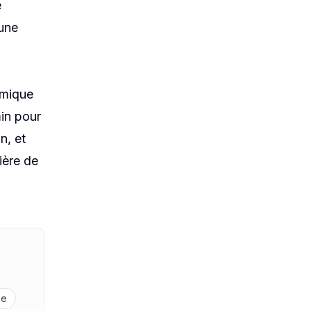
e
 une
amique
min pour
n, et
ière de
ie