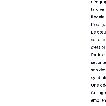
géograph
tardive
illégal
L’oblig
Le cœur 
sur une 
c’est p
l’articl
sécurité
son dev
symbol
Une déc
Ce juge
empileme