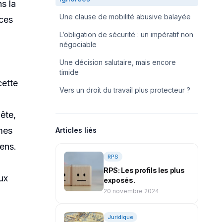
s la
Une clause de mobilité abusive balayée
nces
L’obligation de sécurité : un impératif non
négociable
Une décision salutaire, mais encore
timide
cette
Vers un droit du travail plus protecteur ?
uête,
mes
Articles liés
iens.
RPS
RPS: Les profils les plus
ux
exposés.
20 novembre 2024
Juridique