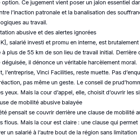
oyeurs
 option. Ce jugement vient poser un jalon essentiel dan
ntre l’inaction patronale et la banalisation des souffra
ogiques au travail.
ation abusive et des alertes ignorées
K], salarié investi et promu en interne, est brutalement
à plus de 55 km de son lieu de travail initial. Derrière 
é déguisée, il dénonce un véritable harcèlement moral.
, l’entreprise, Vinci Facilities, reste muette. Pas d’enq
réaction, pas même un geste. Le conseil de prud’hom
s yeux. Mais la cour d’appel, elle, choisit d’ouvrir les s
use de mobilité abusive balayée
été pensait se couvrir derrière une clause de mobilité a
s flous. Mais la cour est claire : une clause qui permet
r un salarié à l’autre bout de la région sans limitation