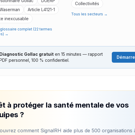
stionnaire Gollac
DUERP
Collectivités
 Waserman
Article L4121-1
Tous les secteurs →
te inexcusable
e glossaire complet (22 termes
és) →
Diagnostic Gollac gratuit
en 15 minutes — rapport
Démarre
PDF personnel, 100 % confidentiel.
êt à protéger la santé mentale de vos
uipes ?
ouvrez comment SignalRH aide plus de 500 organisations 