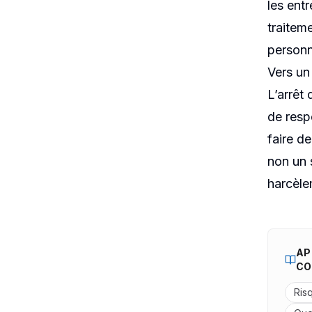
les ent
traitem
personn
Vers un 
L’arrêt
de resp
faire de
non un 
harcèlem
AP
CO
Ris