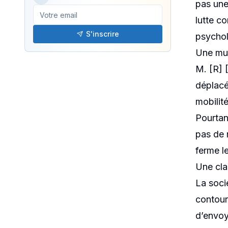
empl
pas une
lutte co
S'inscrire
psychol
PUBLIÉ LE
Une mut
14/05/2025
M. [R] [
déplacé 
mobilit
Pourtant
pas de 
ferme le
Une cla
La soci
contour
d’envoye