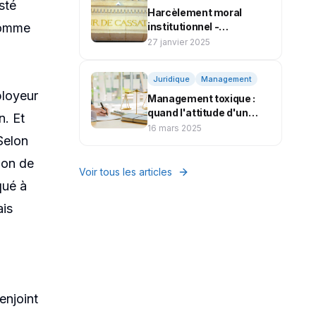
sté
Harcèlement moral
 comme
institutionnel -
Condamnation
27 janvier 2025
Juridique
Management
ployeur
Management toxique :
quand l'attitude d'un
n. Et
manager mène au
16 mars 2025
Selon
licenciement pour faute
grave
tion de
Voir tous les articles
qué à
ais
enjoint