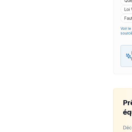
Que
Loi
Fau
Voir l
sourc
Pr
éq
Déc