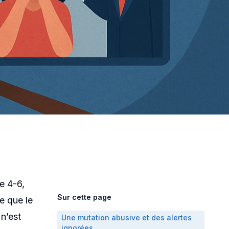
rité :
action des
e 4-6,
Sur cette page
e que le
n’est
Une mutation abusive et des alertes
ignorées