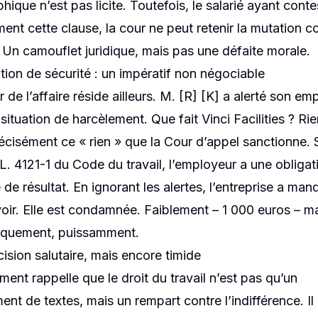
ique n’est pas licite. Toutefois, le salarié ayant conte
ment cette clause, la cour ne peut retenir la mutation
e. Un camouflet juridique, mais pas une défaite morale.
ation de sécurité : un impératif non négociable
de l’affaire réside ailleurs. M. [R] [K] a alerté son em
situation de harcèlement. Que fait Vinci Facilities ? Rie
récisément ce « rien » que la Cour d’appel sanctionne. 
e L. 4121-1 du Code du travail, l’employeur a une obliga
 de résultat. En ignorant les alertes, l’entreprise a man
oir. Elle est condamnée. Faiblement – 1 000 euros – m
iquement, puissamment.
ision salutaire, mais encore timide
ment rappelle que le droit du travail n’est pas qu’un
nt de textes, mais un rempart contre l’indifférence. Il 