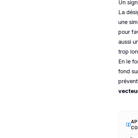
Un signa
La dési
une sim
pour fav
aussi u
trop lo
En le fo
fond su
prévent
vecteur
AP
CO