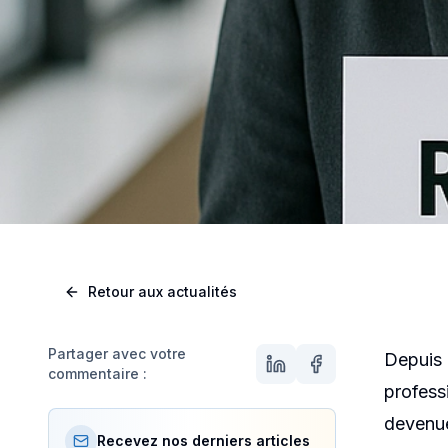
JURIDIQUE
,
INFOS GÉNÉRA
Référ
Retour aux actualités
forma
Partager avec votre
Depuis 
commentaire :
profess
devenue
Recevez nos derniers articles