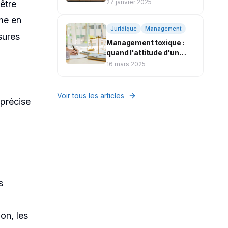
Condamnation
27 janvier 2025
être
me en
Juridique
Management
sures
Management toxique :
quand l'attitude d'un
manager mène au
16 mars 2025
licenciement pour faute
grave
Voir tous les articles
 précise
s
ion, les