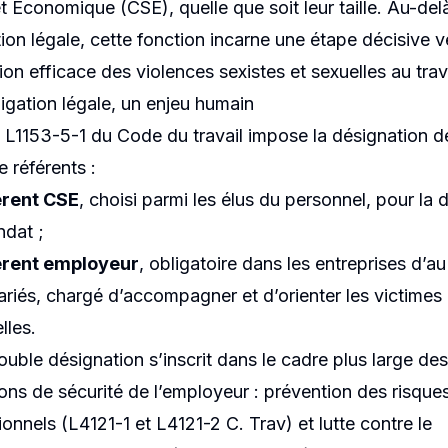
nces au trava
et Économique (CSE), quelle que soit leur taille. Au-del
tion légale, cette fonction incarne une étape décisive v
on efficace des violences sexistes et sexuelles au trava
igation légale, un enjeu humain
le L1153-5-1 du Code du travail impose la désignation 
 référents :
érent CSE
, choisi parmi les élus du personnel, pour la 
ndat ;
érent employeur
, obligatoire dans les entreprises d’a
ariés, chargé d’accompagner et d’orienter les victimes
lles.
ouble désignation s’inscrit dans le cadre plus large des
ions de sécurité de l’employeur : prévention des risque
onnels (L4121-1 et L4121-2 C. Trav) et lutte contre le