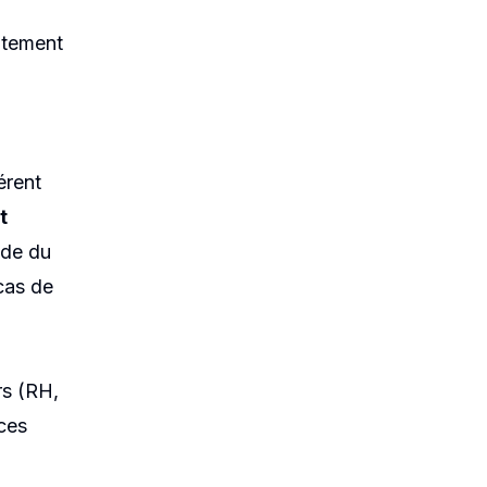
citement
érent
t
ode du
 cas de
rs (RH,
ces