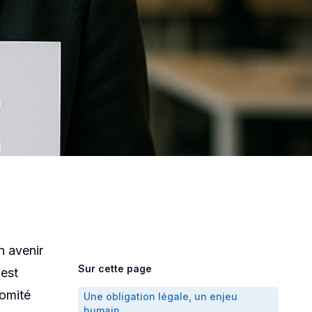
ent :
ention des
n avenir
Sur cette page
 est
Comité
Une obligation légale, un enjeu
humain