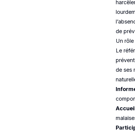
harcèle
lourdem
l’absen
de prév
Un rôle
Le réfé
préventi
de ses 
naturel
Informe
comport
Accueil
malaise
Partici