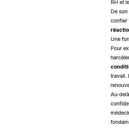
RH et le
De son 
confier
réacti
Une for
Pour ex
harcèle
conditi
travail.
renouve
Au-delà
confide
médecin
fondame