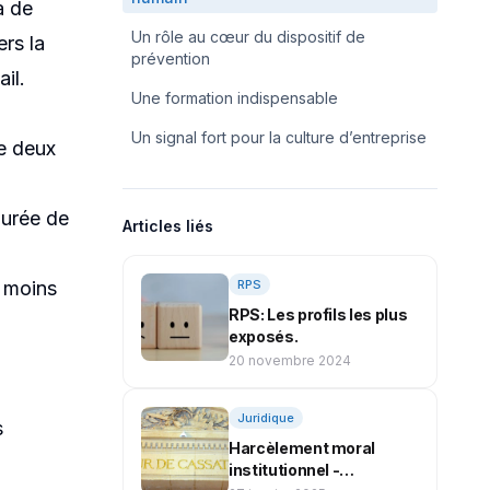
il
à de
Un rôle au cœur du dispositif de
ers la
prévention
il.
Une formation indispensable
Un signal fort pour la culture d’entreprise
de deux
durée de
Articles liés
u moins
RPS
RPS: Les profils les plus
exposés.
20 novembre 2024
Juridique
s
Harcèlement moral
institutionnel -