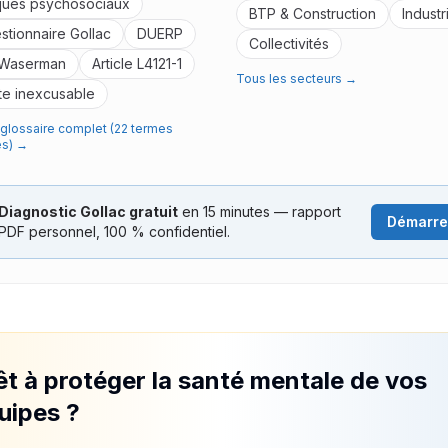
ques psychosociaux
BTP & Construction
Industr
stionnaire Gollac
DUERP
Collectivités
 Waserman
Article L4121-1
Tous les secteurs →
te inexcusable
e glossaire complet (22 termes
és) →
Diagnostic Gollac gratuit
en 15 minutes — rapport
Démarre
PDF personnel, 100 % confidentiel.
êt à protéger la santé mentale de vos
uipes ?