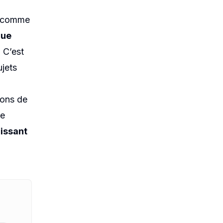
ue comme
que
. C’est
ujets
ions de
de
issant