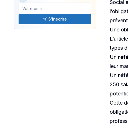
viole
Social 
l’obliga
S'inscrire
préventi
PUBLIÉ LE
Une obl
19/05/2025
L’artic
types de
Un
réf
leur ma
Un
réf
250 sal
potentie
Cette d
obligat
professi