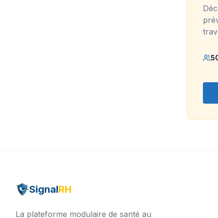
Déc
prév
trav
5
Signal
RH
La plateforme modulaire de santé au