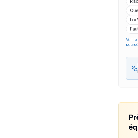
Ris
Que
Loi
Fau
Voir l
sourc
Pr
éq