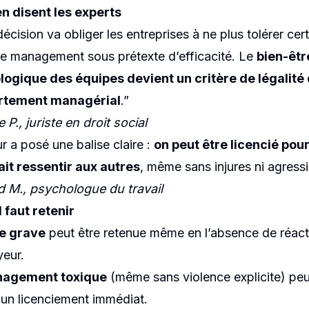
n disent les experts
écision va obliger les entreprises à ne plus tolérer cer
de management sous prétexte d’efficacité. Le
bien-êtr
ogique des équipes devient un critère de légalité
tement managérial
.”
e P., juriste en droit social
r a posé une balise claire :
on peut être licencié pou
ait ressentir aux autres
, même sans injures ni agress
d M., psychologue du travail
l faut retenir
e grave
peut être retenue même en l’absence de réact
yeur.
agement toxique
(même sans violence explicite) peu
r un licenciement immédiat.