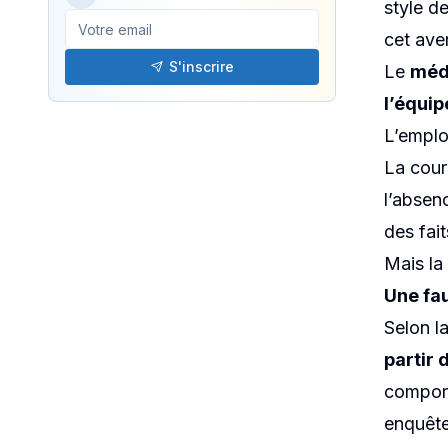
licen
style de
cet aver
grave
S'inscrire
Le
méde
l’équip
L’emplo
PUBLIÉ LE
La cour
12/06/2025
l’absenc
des fait
Mais la
Une fau
Selon l
partir 
comport
enquête