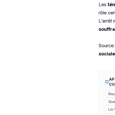
Les
tém
rôle cen
L’arrêt
souffra
Source:
sociale
AP
CO
Ris
Que
Loi