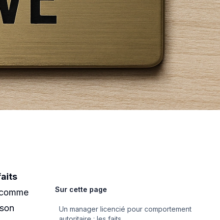
e : la
 valide un
aits
Sur cette page
é comme
son
Un manager licencié pour comportement
autoritaire : les faits