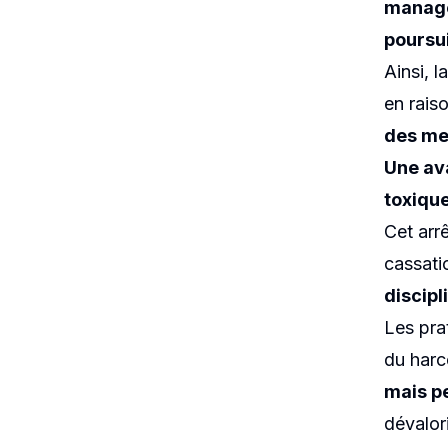
manage
poursui
Ainsi, l
en rais
des me
Une av
toxiqu
Cet arrê
cassati
discipl
Les pra
du harc
mais p
dévalor