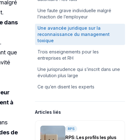
 faute
 malgré
Une faute grave individuelle malgré
t.
l’inaction de l’employeur
ée dans
Une avancée juridique sur la
reconnaissance du management
toxique
.
ant que
Trois enseignements pour les
entreprises et RH
avité
Une jurisprudence qui s’inscrit dans une
évolution plus large
Ce qu’en disent les experts
yeur
ent à
Articles liés
ans
RPS
des de
RPS: Les profils les plus