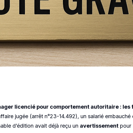
IONS LÉGALES
ement toxiqu
de cassation
ger licencié pour comportement autoritaire : les f
affaire jugée (arrêt n°23-14.492), un salarié embauch
able d’édition avait déjà reçu un
avertissement
pour 