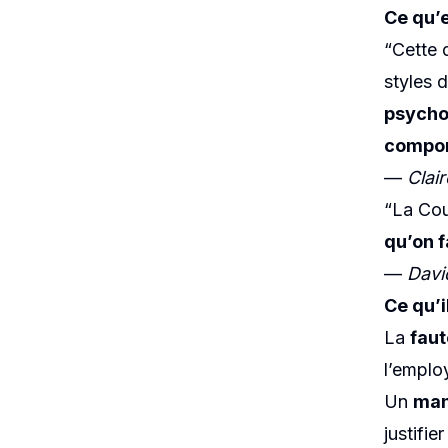
Ce qu’e
“Cette d
styles 
psychol
compor
—
Clair
“La Cou
qu’on f
—
Davi
Ce qu’i
La
faut
l’emplo
Un
man
justifie