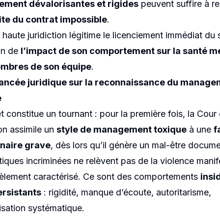
ment dévalorisantes et rigides
peuvent suffire à re
te du contrat impossible
.
a haute juridiction légitime le licenciement immédiat du s
on de
l’impact de son comportement sur la santé m
mbres de son équipe
.
ancée juridique sur la reconnaissance du manage
e
t constitue un tournant : pour la première fois, la Cour
on assimile un
style de management toxique
à une
f
inaire grave
, dès lors qu’il génère un mal-être docum
tiques incriminées ne relèvent pas de la violence mani
èlement caractérisé. Ce sont des comportements
insi
ersistants
: rigidité, manque d’écoute, autoritarisme,
isation systématique.