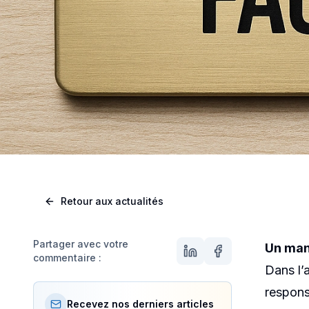
RPS
,
JURIDIQUE
,
OBLIGAT
Manag
Retour aux actualités
Cour 
Partager avec votre
Un mana
commentaire :
Dans l’
respons
Recevez nos derniers articles