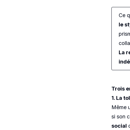
Ce q
le s
pris
coll
La r
ind
Trois 
1. La t
Même un
si son 
social
d