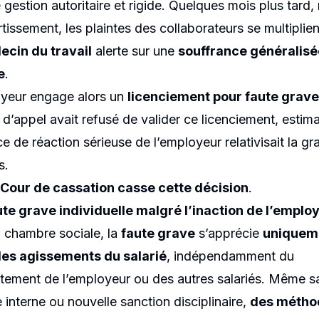
ciement pour
 gestion autoritaire et rigide. Quelques mois plus tard,
tissement, les plaintes des collaborateurs se multiplien
 individuelle
cin du travail
alerte sur une
souffrance généralis
e
.
yeur engage alors un
licenciement pour faute grave
 d’appel avait refusé de valider ce licenciement, estim
e de réaction sérieuse de l’employeur relativisait la gr
s.
Cour de cassation casse cette décision
.
te grave individuelle malgré l’inaction de l’emplo
a chambre sociale, la
faute grave
s’apprécie
uniquem
des agissements du salarié
, indépendamment du
ement de l’employeur ou des autres salariés. Même s
 interne ou nouvelle sanction disciplinaire,
des métho