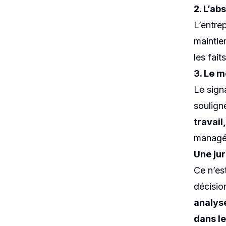
2. L’ab
L’entrep
maintien
les fait
3. Le m
Le sig
soulign
travail
managé
Une jur
Ce n’est
décision
analyse
dans le