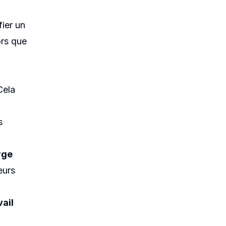
fier un
ors que
Cela
s
rge
eurs
vail