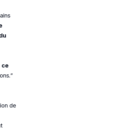
tains
e
 du
r ce
ions.”
ion de
t